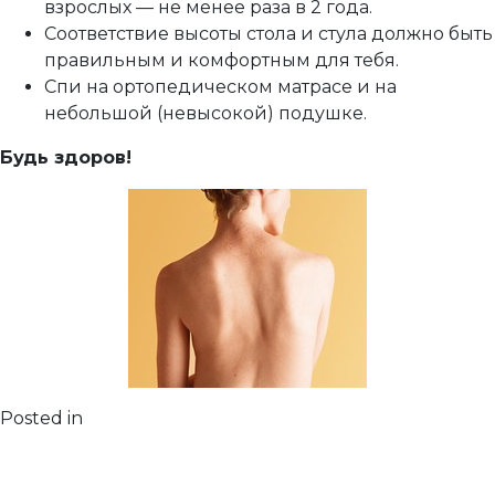
взрослых — не менее раза в 2 года.
Соответствие высоты стола и стула должно быть
правильным и комфортным для тебя.
Спи на ортопедическом матрасе и на
небольшой (невысокой) подушке.
Будь здоров!
Posted in
Рекомендации после диагностики
Leave a
on
Comment
Поясничный
Правосторонний