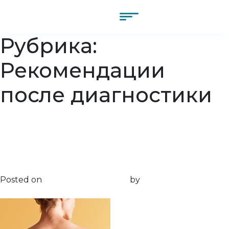
Рубрика:
Рекомендации
после диагностики
Правосторонний сколиоз
грудного отдела
позвоночника
Posted on
26.12.2023
26.12.2023
by
pov635@gmail.com
pov635@gmail.com