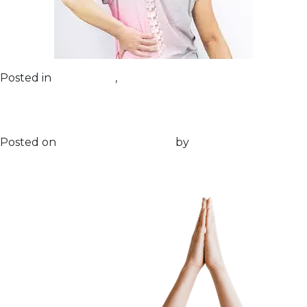
Posted in
Все статьи
,
Рекомендации после
диагностики
Техношея
Posted on
25.10.2023
25.10.2023
by
pov635@gmail.com
pov635@gmail.com