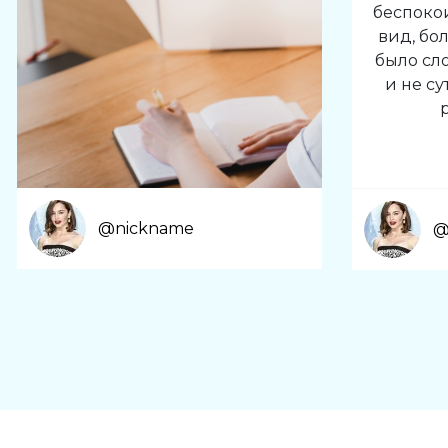
беспоко
вид, бол
было сл
и не су
@nickname
@