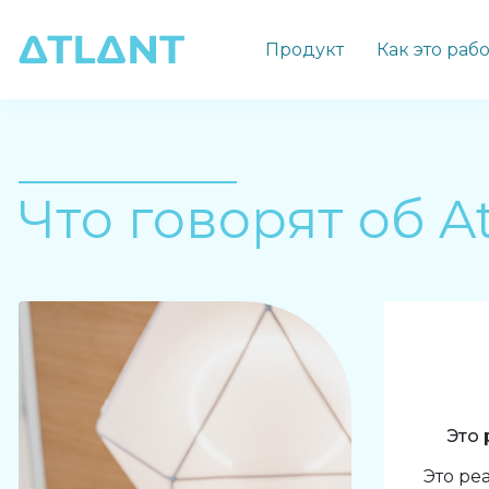
Продукт
Как это раб
Что говорят об At
Это 
Это ре