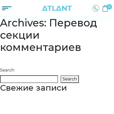
0
Archives:
Перевод
секции
комментариев
ua
Search
Search
Свежие записи
Правобічний сколіоз грудного відділу хребта
Поперековий гіперлордоз
S-подібний сколіоз