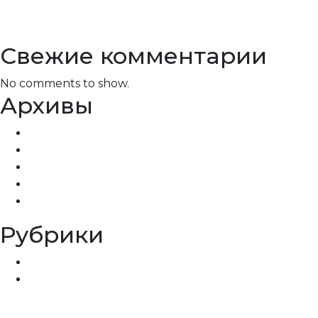
Техношия
Гіперлордоз шиї
Свежие комментарии
No comments to show.
Архивы
December 2023
November 2023
October 2023
December 2022
November 2022
Рубрики
Рекомендації після діагностики
Усі статті