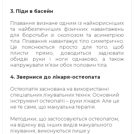
3. Піди в басейн
Плавання визнане одним із найкорисніших
та найбезпечніших фізичних навантажень
для боротьби зі сколіозом та асиметрією
тіла. Плавання навантажує тіло симетрично.
Це пояснюється просто: для того, щоб
плисти прямо, доводиться задіювати
обидві руки і ноги однаково, а також
напружувати м’язи обох половин тіла.
4. Звернися до лікаря-остеопата
Остеопатія заснована на використанні
спеціальних лікувальних технік. Основний
інструмент остеопатії – руки лікаря. Але це
не те саме, що мануальна терапія.
Методики, що застосовуються остеопатом,
на відміну від інших видів мануального
лікування, виконуються лише у