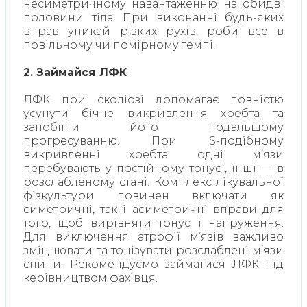
несиметричному навантаженню на обидві
половини тіла. При виконанні будь-яких
вправ уникай різких рухів, роби все в
повільному чи помірному темпі.
2. Займайся ЛФК
ЛФК при сколіозі допомагає повністю
усунути бічне викривлення хребта та
запобігти його подальшому
прогресуванню. При S-подібному
викривленні хребта одні м’язи
перебувають у постійному тонусі, інші — в
розслабленому стані. Комплекс лікувальної
фізкультури повинен включати як
симетричні, так і асиметричні вправи для
того, щоб вирівняти тонус і напруження.
Для виключення атрофії м’язів важливо
зміцнювати та тонізувати розслаблені м’язи
спини. Рекомендуємо займатися ЛФК під
керівництвом фахівця.