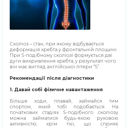
Сколіоз – стан, при якому відбувається
деформація хребта у фронтальній площині.
При S-подібному сколіозі формується дві
дуги викривлення хребта, у результаті чого
він має вигляд англійської літери “S”.
Рекомендації після діагностики
1. Давай собі фізичне навантаження
Більше ходи, плавай, займайся тим
спортом, який тобі подобається. На
початкових стадіях S-подібного сколіозу
можна займатися будь-якою руховою
активністю, крім тієї, що сприяє