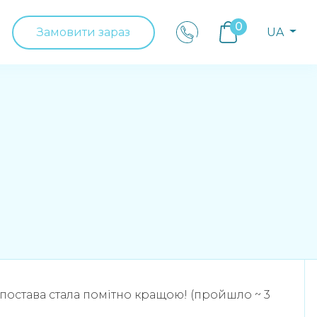
0
Замовити зараз
UA
 постава стала помітно кращою! (пройшло ~ 3