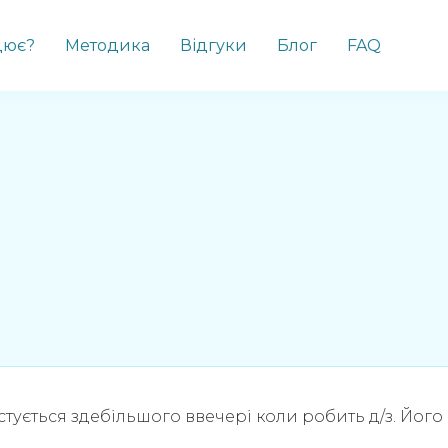
цює?
Методика
Відгуки
Блог
FAQ
стується здебільшого ввечері коли робить д/з. Його