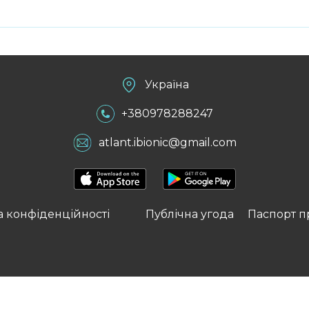
Україна
+380978288247
atlant.ibionic@gmail.com
а конфіденційності
Публічна угода
Паспорт п